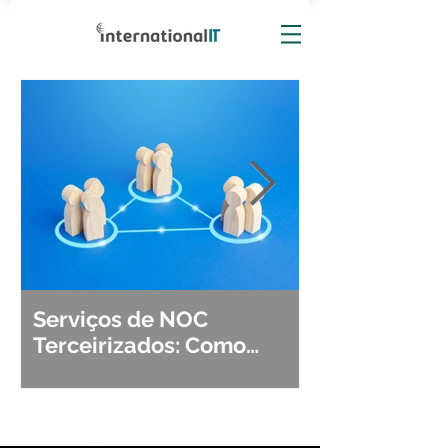
Serviços de NOC
Observabili
Terceirizados: Como
Detecção, Di
Escolher o Parceiro Ideal?
Segurança d