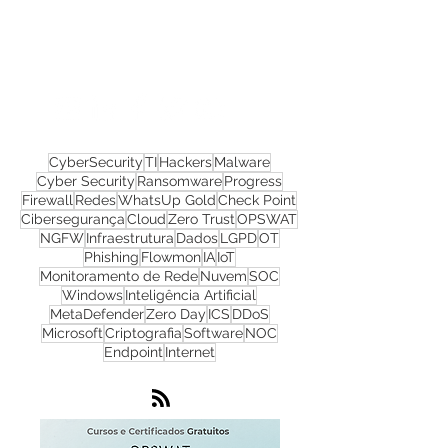
Confira todos os
materiais gratuitos
Nos acompanhe nas
redes sociais!
CyberSecurity
TI
Hackers
Malware
Cyber Security
Ransomware
Progress
Firewall
Redes
WhatsUp Gold
Check Point
Cibersegurança
Cloud
Zero Trust
OPSWAT
NGFW
Infraestrutura
Dados
LGPD
OT
Phishing
Flowmon
IA
IoT
Monitoramento de Rede
Nuvem
SOC
Windows
Inteligência Artificial
MetaDefender
Zero Day
ICS
DDoS
Microsoft
Criptografia
Software
NOC
Endpoint
Internet