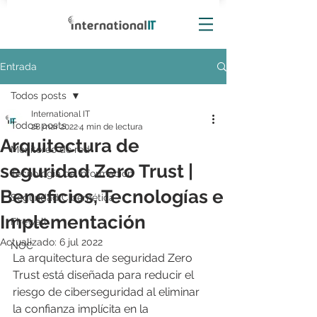
Entrada
Todos posts
International IT
Todos posts
28 mar 2022
4 min de lectura
Arquitectura de
Monitoreo de red
seguridad Zero Trust |
Tecnología de información
Beneficios, Tecnologías e
Seguridad Cibernética
Implementación
Firewall
Actualizado:
6 jul 2022
NOC
La arquitectura de seguridad Zero 
Trust está diseñada para reducir el 
riesgo de ciberseguridad al eliminar 
la confianza implícita en la 