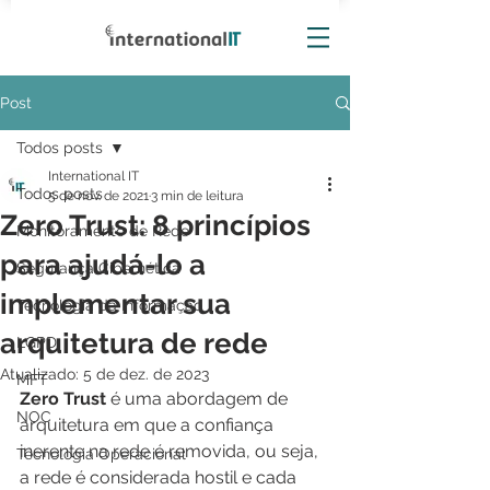
Post
Todos posts
International IT
Todos posts
5 de nov. de 2021
3 min de leitura
Zero Trust: 8 princípios
Monitoramento de Rede
para ajudá-lo a
Segurança Cibernética
implementar sua
Tecnologia da Informação
arquitetura de rede
LGPD
Atualizado:
5 de dez. de 2023
MFT
Zero Trust
 é uma abordagem de 
NOC
arquitetura em que a confiança 
inerente na rede é removida, ou seja, 
Tecnologia Operacional
a rede é considerada hostil e cada 