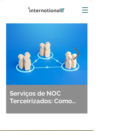
Serviços de NOC
Observabili
Terceirizados: Como
Detecção, Di
Escolher o Parceiro Ideal?
Segurança d