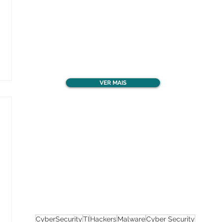
Confira todos os
materiais gratuitos
VER MAIS
Nos acompanhe nas
redes sociais!
CyberSecurity
TI
Hackers
Malware
Cyber Security