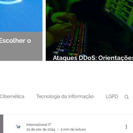
Escolher o
Observabilidade e NOC: Det
Segurança de Redes
Ataques DDoS: Orientaçõe
preparar sua defesa cibern
Cibernética
Tecnologia da Informação
LGPD
International IT
10 de abr. de 2024
2 min de leitura