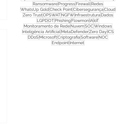
Ransomware
Progress
Firewall
Redes
WhatsUp Gold
Check Point
Cibersegurança
Cloud
Zero Trust
OPSWAT
NGFW
Infraestrutura
Dados
LGPD
OT
Phishing
Flowmon
IA
IoT
Monitoramento de Rede
Nuvem
SOC
Windows
Inteligência Artificial
MetaDefender
Zero Day
ICS
DDoS
Microsoft
Criptografia
Software
NOC
Endpoint
Internet