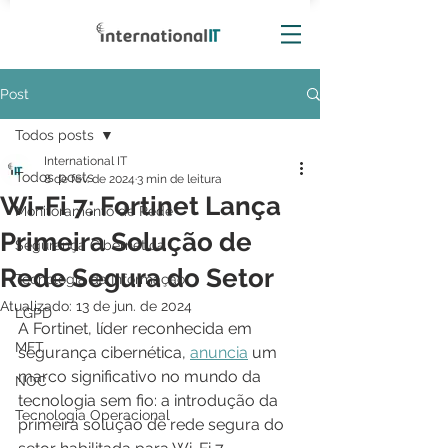
Post
Todos posts
International IT
Todos posts
8 de fev. de 2024
3 min de leitura
Wi-Fi 7: Fortinet Lança
Monitoramento de Rede
Primeira Solução de
Segurança Cibernética
Rede Segura do Setor
Tecnologia da Informação
Atualizado:
13 de jun. de 2024
LGPD
A Fortinet, líder reconhecida em 
MFT
segurança cibernética, 
anuncia
 um 
marco significativo no mundo da 
NOC
tecnologia sem fio: a introdução da 
Tecnologia Operacional
primeira solução de rede segura do 