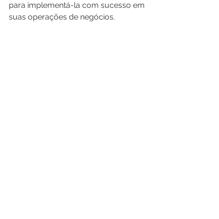
para implementá-la com sucesso em 
suas operações de negócios. 
https://youtu.be/h1iOSEri5ZI?
si=kPisJhGc9fQ6WbRY
Entre em contato conosco e 
descubra como podemos ajudá-lo a 
proteger o seu negócio!