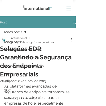
Post
Todos posts
International IT
Todos posts
31 de jul. de 2023
10 min de leitura
Soluções EDR:
Monitoramento de Rede
Garantindo a Segurança
Segurança Cibernética
dos Endpoints
Tecnologia da Informação
Empresariais
LGPD
Atualizado:
28 de nov. de 2023
MFT
As plataformas avançadas de 
NOC
segurança de endpoints tornaram-se 
uma necessidade crítica para as 
Tecnologia Operacional
empresas de hoje, especialmente 