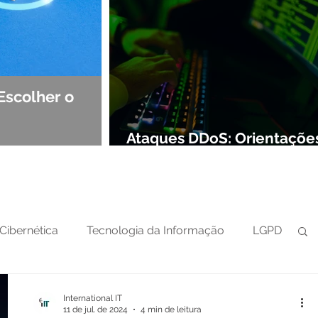
Escolher o
Observabilidade e NOC: Det
Segurança de Redes
Ataques DDoS: Orientaçõe
preparar sua defesa cibern
Cibernética
Tecnologia da Informação
LGPD
International IT
11 de jul. de 2024
4 min de leitura