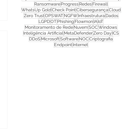
Ransomware
Progress
Redes
Firewall
WhatsUp Gold
Check Point
Cibersegurança
Cloud
Zero Trust
OPSWAT
NGFW
Infraestrutura
Dados
LGPD
OT
Phishing
Flowmon
IA
IoT
Monitoramento de Rede
Nuvem
SOC
Windows
Inteligência Artificial
MetaDefender
Zero Day
ICS
DDoS
Microsoft
Software
NOC
Criptografia
Endpoint
Internet