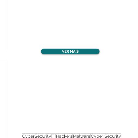
Confira todos os
materiais gratuitos
VER MAIS
Nos acompanhe nas
redes sociais!
CyberSecurity
TI
Hackers
Malware
Cyber Security