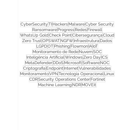
CyberSecurity
TI
Hackers
Malware
Cyber Security
Ransomware
Progress
Redes
Firewall
WhatsUp Gold
Check Point
Cibersegurança
Cloud
Zero Trust
OPSWAT
NGFW
Infraestrutura
Dados
LGPD
OT
Phishing
Flowmon
IA
IoT
Monitoramento de Rede
Nuvem
SOC
Inteligência Artificial
Windows
Zero Day
ICS
MetaDefender
DDoS
Microsoft
Software
NOC
Criptografia
Endpoint
Internet
Vulnerabilidades
Monitoramento
VPN
Tecnologia Operacional
Linux
CDR
Security Operations Center
Fortinet
Machine Learning
NDR
MOVEit