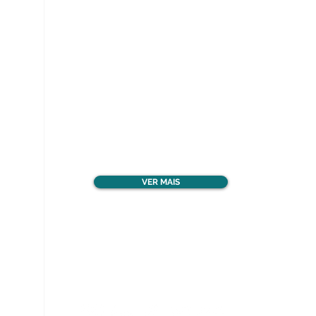
Ver todos os materiais
gratuitos
VER MAIS
Nos acompanhe nas
redes sociais!