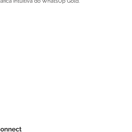
áfica intuitiva do WhatsUp Gold. 
Connect