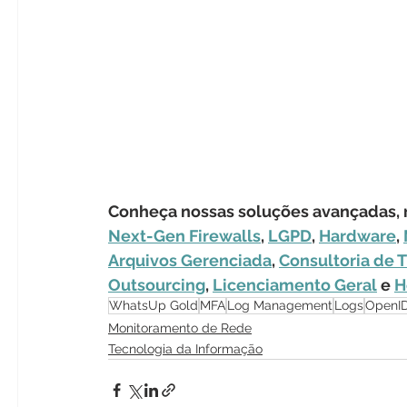
Conheça nossas soluções avançadas, r
Next-Gen Firewalls
, 
LGPD
, 
Hardware
, 
Arquivos Gerenciada
, 
Consultoria de T
Outsourcing
, 
Licenciamento Geral
 e 
H
WhatsUp Gold
MFA
Log Management
Logs
OpenI
Monitoramento de Rede
Tecnologia da Informação