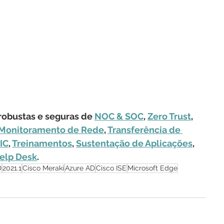
obustas e seguras de 
NOC & SOC
, 
Zero Trust
, 
Monitoramento de Rede
, 
Transferência de 
IC
, 
Treinamentos
, 
Sustentação de Aplicações
, 
elp Desk
.
D
2021.1
Cisco Meraki
Azure AD
Cisco ISE
Microsoft Edge