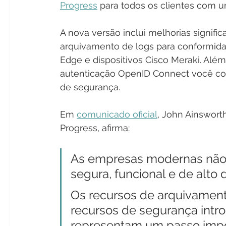
Progress
 para todos os clientes com u
A nova versão inclui melhorias signifi
arquivamento de logs para conformidad
Edge e dispositivos Cisco Meraki. Alé
autenticação OpenID Connect você co
de segurança. 
Em 
comunicado oficial
, John Ainswort
Progress, afirma:
As empresas modernas não
segura, funcional e de alt
Os recursos de arquivament
recursos de segurança intr
representam um passo impo