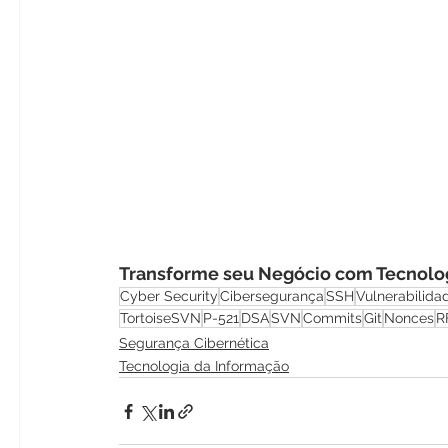
Transforme seu Negócio com Tecnolog
Cyber Security
Cibersegurança
SSH
Vulnerabilida
TortoiseSVN
P-521
DSA
SVN
Commits
Git
Nonces
R
Segurança Cibernética
Tecnologia da Informação