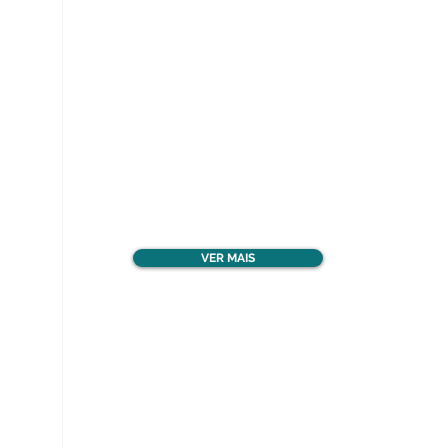
Ver todos os materiais
gratuitos
VER MAIS
Nos acompanhe nas
redes sociais!