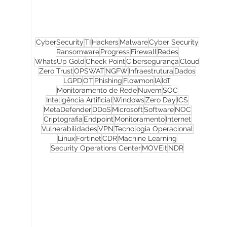
CyberSecurity
TI
Hackers
Malware
Cyber Security
Ransomware
Progress
Firewall
Redes
WhatsUp Gold
Check Point
Cibersegurança
Cloud
Zero Trust
OPSWAT
NGFW
Infraestrutura
Dados
LGPD
OT
Phishing
Flowmon
IA
IoT
Monitoramento de Rede
Nuvem
SOC
Inteligência Artificial
Windows
Zero Day
ICS
MetaDefender
DDoS
Microsoft
Software
NOC
Criptografia
Endpoint
Monitoramento
Internet
Vulnerabilidades
VPN
Tecnologia Operacional
Linux
Fortinet
CDR
Machine Learning
Security Operations Center
MOVEit
NDR