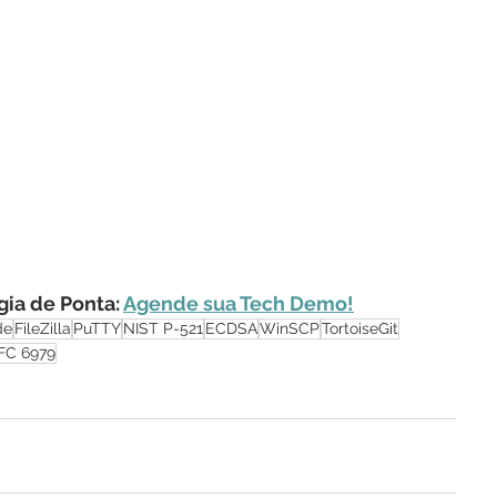
ia de Ponta: 
Agende sua Tech Demo!
de
FileZilla
PuTTY
NIST P-521
ECDSA
WinSCP
TortoiseGit
FC 6979