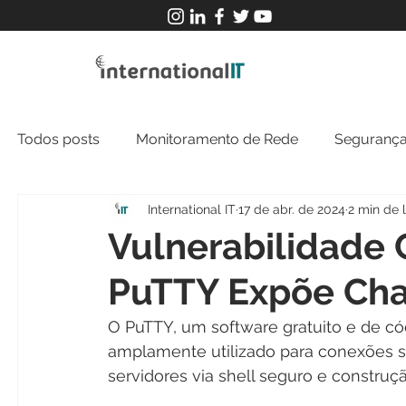
Todos posts
Monitoramento de Rede
Segurança
International IT
17 de abr. de 2024
2 min de l
MFT
NOC
Tecnologia Operacional
Vulnerabilidade C
PuTTY Expõe Cha
O PuTTY, um software gratuito e de có
amplamente utilizado para conexões s
servidores via shell seguro e construçã