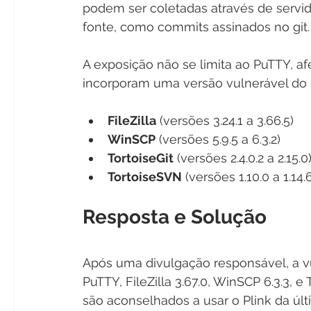
podem ser coletadas através de servi
fonte, como commits assinados no git.
A exposição não se limita ao PuTTY, 
incorporam uma versão vulnerável do s
FileZilla
 (versões 3.24.1 a 3.66.5)
WinSCP
 (versões 5.9.5 a 6.3.2)
TortoiseGit
 (versões 2.4.0.2 a 2.15.0
TortoiseSVN
 (versões 1.10.0 a 1.14.
Resposta e Solução
Após uma divulgação responsável, a vul
PuTTY, FileZilla 3.67.0, WinSCP 6.3.3, e 
são aconselhados a usar o Plink da úl