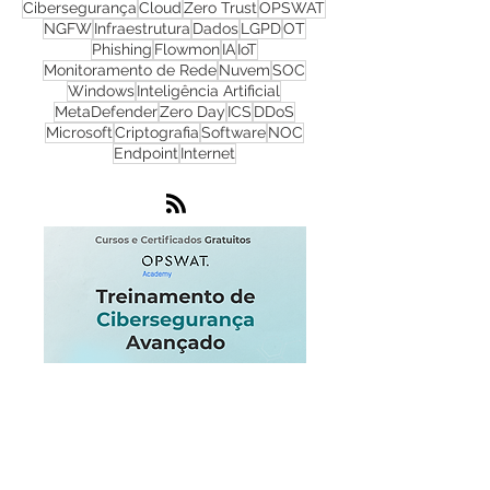
Cyber Security
Ransomware
Progress
Firewall
Redes
WhatsUp Gold
Check Point
Cibersegurança
Cloud
Zero Trust
OPSWAT
NGFW
Infraestrutura
Dados
LGPD
OT
Phishing
Flowmon
IA
IoT
Monitoramento de Rede
Nuvem
SOC
Windows
Inteligência Artificial
MetaDefender
Zero Day
ICS
DDoS
Microsoft
Criptografia
Software
NOC
Endpoint
Internet