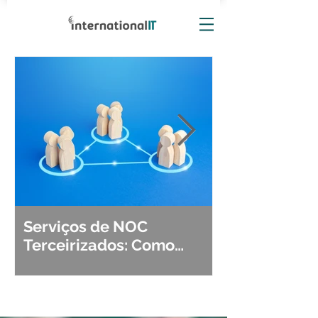
Serviços de NOC
Observabili
Terceirizados: Como
Detecção, Di
Escolher o Parceiro Ideal?
Segurança d