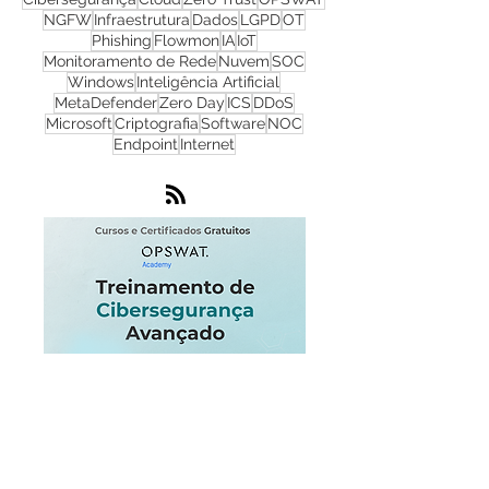
Cyber Security
Ransomware
Progress
Firewall
Redes
WhatsUp Gold
Check Point
Cibersegurança
Cloud
Zero Trust
OPSWAT
NGFW
Infraestrutura
Dados
LGPD
OT
Phishing
Flowmon
IA
IoT
Monitoramento de Rede
Nuvem
SOC
Windows
Inteligência Artificial
MetaDefender
Zero Day
ICS
DDoS
Microsoft
Criptografia
Software
NOC
Endpoint
Internet