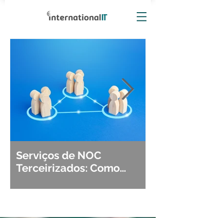
Serviços de NOC
Observabili
Terceirizados: Como
Detecção, Di
Escolher o Parceiro Ideal?
Segurança d