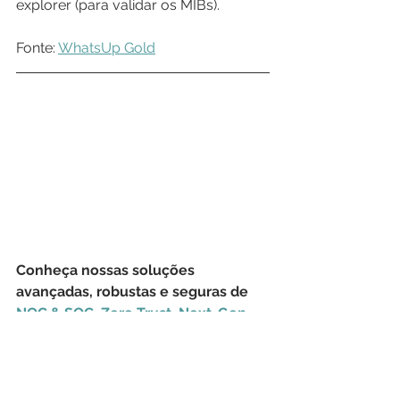
explorer (para validar os MIBs).
Fonte: 
WhatsUp Gold
Conheça nossas soluções 
avançadas, robustas e seguras de 
NOC & SOC
, 
Zero Trust
, 
Next-Gen 
Firewalls
, 
LGPD
, 
Hardware
, 
Monitoramento de Rede
, 
Transferência de Arquivos 
Gerenciada
, 
Consultoria de TIC
, 