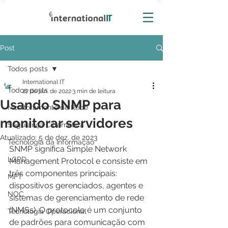
Post
Todos posts
International IT
Todos posts
27 de jan. de 2022
3 min de leitura
Usando SNMP para
Monitoramento de Rede
monitorar servidores
Segurança Cibernética
Atualizado:
5 de dez. de 2023
Tecnologia da Informação
SNMP significa Simple Network 
LGPD
Management Protocol e consiste em 
três componentes principais: 
MFT
dispositivos gerenciados, agentes e 
NOC
sistemas de gerenciamento de rede 
(NMSs). O protocolo é um conjunto 
Tecnologia Operacional
de padrões para comunicação com 