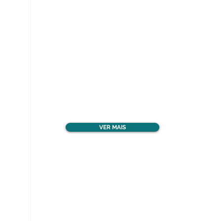
Ver todos os materiais
gratuitos
VER MAIS
Nos acompanhe nas
redes sociais!