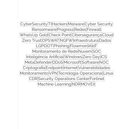
CyberSecurity
TI
Hackers
Malware
Cyber Security
Ransomware
Progress
Redes
Firewall
WhatsUp Gold
Check Point
Cibersegurança
Cloud
Zero Trust
OPSWAT
NGFW
Infraestrutura
Dados
LGPD
OT
Phishing
Flowmon
IA
IoT
Monitoramento de Rede
Nuvem
SOC
Inteligência Artificial
Windows
Zero Day
ICS
MetaDefender
DDoS
Microsoft
Software
NOC
Criptografia
Endpoint
Internet
Vulnerabilidades
Monitoramento
VPN
Tecnologia Operacional
Linux
CDR
Security Operations Center
Fortinet
Machine Learning
NDR
MOVEit