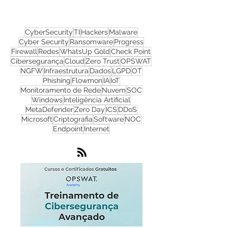
redes sociais!
CyberSecurity
TI
Hackers
Malware
Cyber Security
Ransomware
Progress
Firewall
Redes
WhatsUp Gold
Check Point
Cibersegurança
Cloud
Zero Trust
OPSWAT
NGFW
Infraestrutura
Dados
LGPD
OT
Phishing
Flowmon
IA
IoT
Monitoramento de Rede
Nuvem
SOC
Windows
Inteligência Artificial
MetaDefender
Zero Day
ICS
DDoS
Microsoft
Criptografia
Software
NOC
Endpoint
Internet