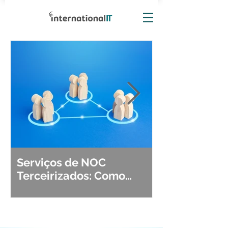
Serviços de NOC
Observabili
Terceirizados: Como
Detecção, Di
Escolher o Parceiro Ideal?
Segurança d