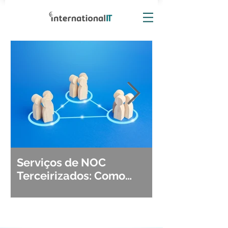
Serviços de NOC
Observabili
Terceirizados: Como
Detecção, Di
Escolher o Parceiro Ideal?
Segurança d