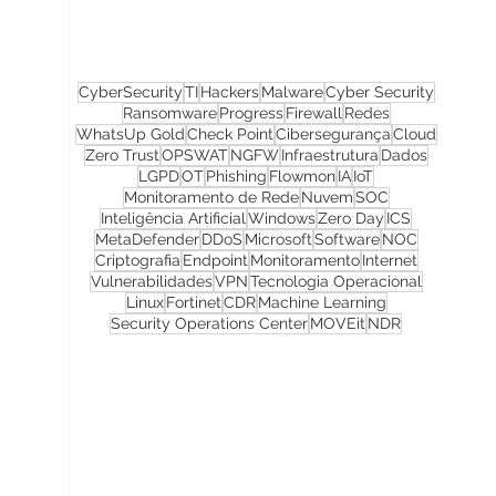
CyberSecurity
TI
Hackers
Malware
Cyber Security
Ransomware
Progress
Firewall
Redes
WhatsUp Gold
Check Point
Cibersegurança
Cloud
Zero Trust
OPSWAT
NGFW
Infraestrutura
Dados
LGPD
OT
Phishing
Flowmon
IA
IoT
Monitoramento de Rede
Nuvem
SOC
Inteligência Artificial
Windows
Zero Day
ICS
MetaDefender
DDoS
Microsoft
Software
NOC
Criptografia
Endpoint
Monitoramento
Internet
Vulnerabilidades
VPN
Tecnologia Operacional
Linux
Fortinet
CDR
Machine Learning
Security Operations Center
MOVEit
NDR