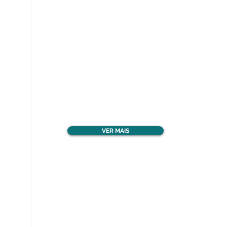
Ver todos os materiais
gratuitos
VER MAIS
Nos acompanhe nas
redes sociais!