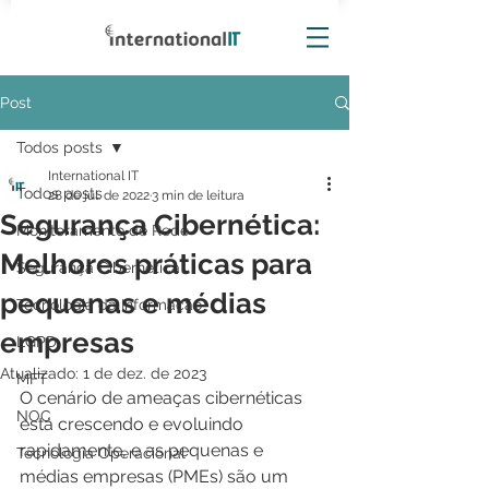
Post
Todos posts
International IT
Todos posts
28 de jul. de 2022
3 min de leitura
Segurança Cibernética:
Monitoramento de Rede
Melhores práticas para
Segurança Cibernética
pequenas e médias
Tecnologia da Informação
empresas
LGPD
Atualizado:
1 de dez. de 2023
MFT
O cenário de ameaças cibernéticas 
NOC
está crescendo e evoluindo 
rapidamente, e as pequenas e 
Tecnologia Operacional
médias empresas (PMEs) são um 