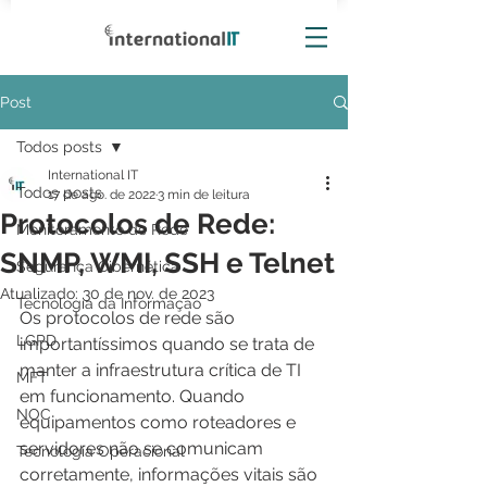
Post
Todos posts
International IT
Todos posts
17 de ago. de 2022
3 min de leitura
Protocolos de Rede:
Monitoramento de Rede
SNMP, WMI, SSH e Telnet
Segurança Cibernética
Atualizado:
30 de nov. de 2023
Tecnologia da Informação
Os protocolos de rede são 
LGPD
importantíssimos quando se trata de 
manter a infraestrutura crítica de TI 
MFT
em funcionamento. Quando 
NOC
equipamentos como roteadores e 
servidores não se comunicam 
Tecnologia Operacional
corretamente, informações vitais são 