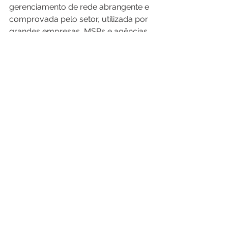
gerenciamento de rede abrangente e 
comprovada pelo setor, utilizada por 
grandes empresas, MSPs e agências 
governamentais.
Fonte: 
The Network Monitoring
Conte com a International IT 
para implementar uma 
solução líder no mercado de 
Monitoramento de Rede, o 
WhatsUp Gold
.