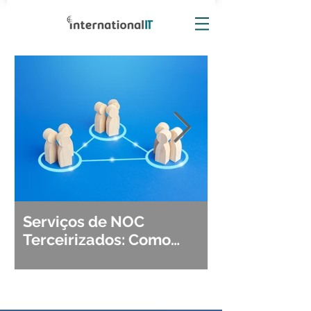
Serviços de NOC
Observabili
Terceirizados: Como
Detecção, Di
Escolher o Parceiro Ideal?
Segurança d