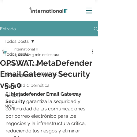
Entrada
Todos posts
International IT
Todos posts
23 dic 2021
3 min de lectura
OPSWAT: MetaDefender
Monitoreo de red
Email Gateway Security
Tecnología de información
v5.5.0
Seguridad Cibernética
El 
Metadefender Email Gateway 
Firewall
Security
 garantiza la seguridad y 
NOC
continuidad de las comunicaciones 
por correo electrónico para los 
negocios y la infraestructura crítica, 
reduciendo los riesgos y eliminar 