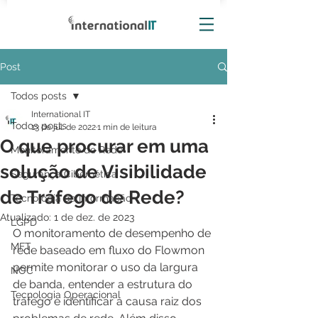
Post
Todos posts
International IT
Todos posts
13 de jul. de 2022
1 min de leitura
O que procurar em uma
Monitoramento de Rede
solução de Visibilidade
Segurança Cibernética
de Tráfego de Rede?
Tecnologia da Informação
Atualizado:
1 de dez. de 2023
LGPD
O monitoramento de desempenho de 
MFT
rede baseado em fluxo do Flowmon 
permite monitorar o uso da largura 
NOC
de banda, entender a estrutura do 
Tecnologia Operacional
tráfego e identificar a causa raiz dos 