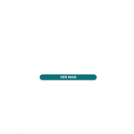
Ver todos os materiais
gratuitos
VER MAIS
Nos acompanhe nas
redes sociais!