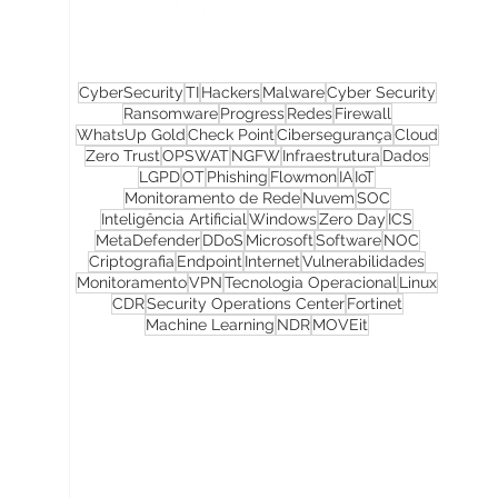
CyberSecurity
TI
Hackers
Malware
Cyber Security
Ransomware
Progress
Redes
Firewall
WhatsUp Gold
Check Point
Cibersegurança
Cloud
Zero Trust
OPSWAT
NGFW
Infraestrutura
Dados
LGPD
OT
Phishing
Flowmon
IA
IoT
Monitoramento de Rede
Nuvem
SOC
Inteligência Artificial
Windows
Zero Day
ICS
MetaDefender
DDoS
Microsoft
Software
NOC
Criptografia
Endpoint
Internet
Vulnerabilidades
Monitoramento
VPN
Tecnologia Operacional
Linux
CDR
Security Operations Center
Fortinet
Machine Learning
NDR
MOVEit