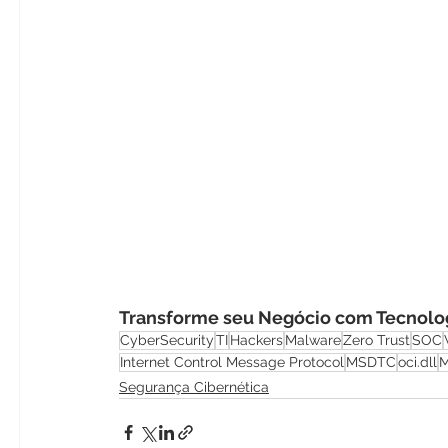
Transforme seu Negócio com Tecnolog
CyberSecurity
TI
Hackers
Malware
Zero Trust
SOC
Internet Control Message Protocol
MSDTC
oci.dll
M
Segurança Cibernética