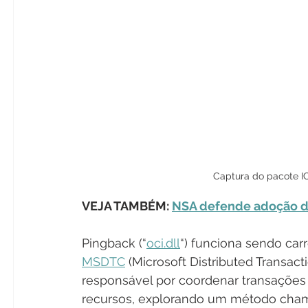
Captura do pacote IC
VEJA TAMBÉM: 
NSA defende adoção d
Pingback (“
oci.dll
“) funciona sendo ca
MSDTC
 (Microsoft Distributed Transa
responsável por coordenar transações
recursos, explorando um método cha