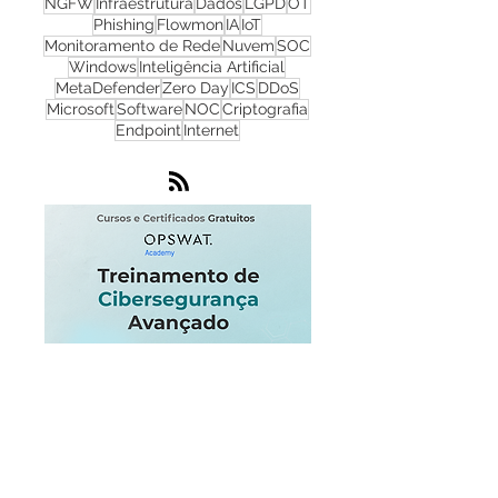
Redes
Firewall
WhatsUp Gold
Check Point
Cibersegurança
Cloud
Zero Trust
OPSWAT
NGFW
Infraestrutura
Dados
LGPD
OT
Phishing
Flowmon
IA
IoT
Monitoramento de Rede
Nuvem
SOC
Windows
Inteligência Artificial
MetaDefender
Zero Day
ICS
DDoS
Microsoft
Software
NOC
Criptografia
Endpoint
Internet