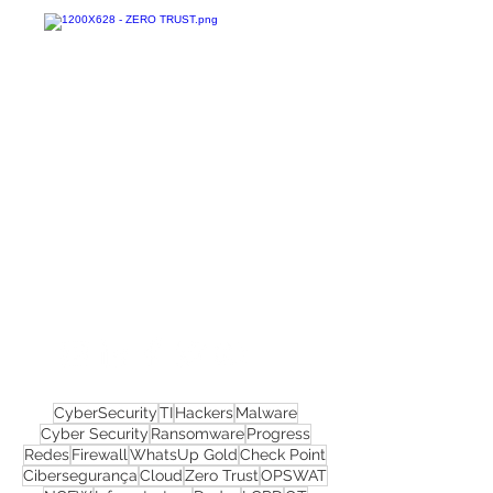
Confira todos os
materiais gratuitos
Nos acompanhe nas
redes sociais!
CyberSecurity
TI
Hackers
Malware
Cyber Security
Ransomware
Progress