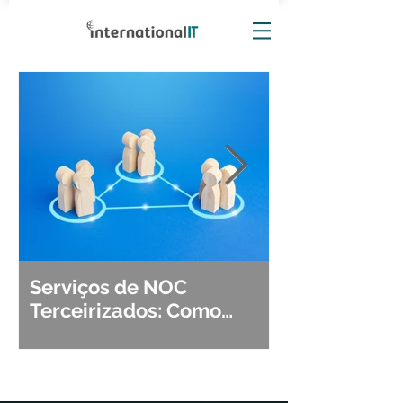
Serviços de NOC
Observabili
Terceirizados: Como
Detecção, Di
Escolher o Parceiro Ideal?
Segurança d