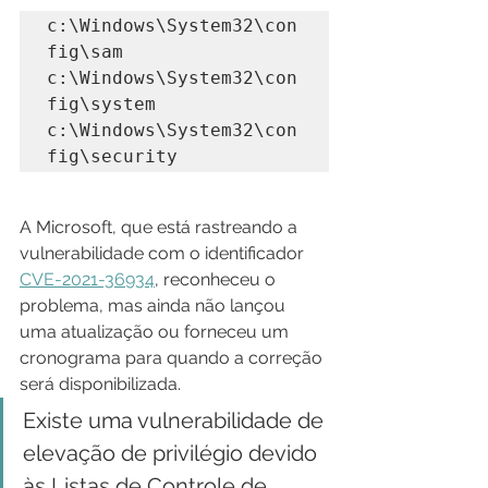
c:\Windows\System32\con
fig\sam
c:\Windows\System32\con
fig\system
c:\Windows\System32\con
fig\security
A Microsoft, que está rastreando a 
vulnerabilidade com o identificador 
CVE-2021-36934
, reconheceu o 
problema, mas ainda não lançou 
uma atualização ou forneceu um 
cronograma para quando a correção 
será disponibilizada.
Existe uma vulnerabilidade de 
elevação de privilégio devido 
às Listas de Controle de 