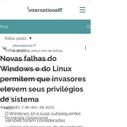
Post
Todos posts
International IT
Todos posts
21 de jul. de 2021
2 min de leitura
Novas falhas do
Monitoramento de Rede
Windows e do Linux
Segurança Cibernética
permitem que invasores
Tecnologia da Informação
elevem seus privilégios
LGPD
de sistema
MFT
Atualizado:
7 de dez. de 2023
NOC
O Windows 10 e suas subsequentes 
Tecnologia Operacional
versões foram consideradas 