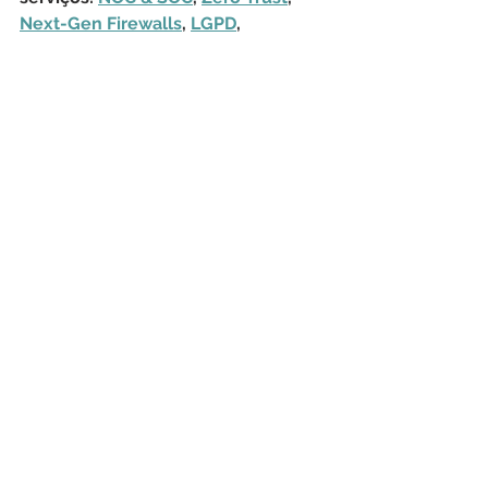
Next-Gen Firewalls
, 
LGPD
, 
Hardware
, 
Monitoramento de Rede
, 
Transferência de Arquivos 
Gerenciada
, 
Consultoria de TIC
, 
Treinamentos
, 
Sustentação de 
Aplicações
, 
Outsourcing
, 
Licenciamento Geral
 e 
Help Desk
.
CyberSecurity
Hackers
Dados
Microsoft
Linux
Ubuntu
Red Hat
Window
Debian
Fedora
Workstation
SAM
CERT
Segurança Cibernética
Tecnologia da Informação