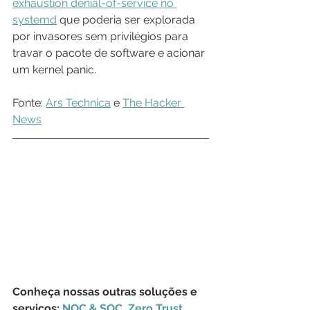
exhaustion denial-of-service no 
systemd
 que poderia ser explorada 
por invasores sem privilégios para 
travar o pacote de software e acionar 
um kernel panic.
Fonte: 
Ars Technica
 e 
The Hacker 
News
Conheça nossas outras soluções e 
serviços: 
NOC & SOC
, 
Zero Trust
, 