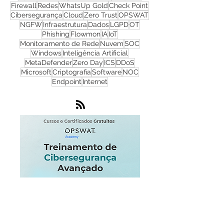
CyberSecurity
TI
Hackers
Malware
Cyber Security
Ransomware
Progress
Firewall
Redes
WhatsUp Gold
Check Point
Cibersegurança
Cloud
Zero Trust
OPSWAT
NGFW
Infraestrutura
Dados
LGPD
OT
Phishing
Flowmon
IA
IoT
Monitoramento de Rede
Nuvem
SOC
Windows
Inteligência Artificial
MetaDefender
Zero Day
ICS
DDoS
Microsoft
Criptografia
Software
NOC
Endpoint
Internet