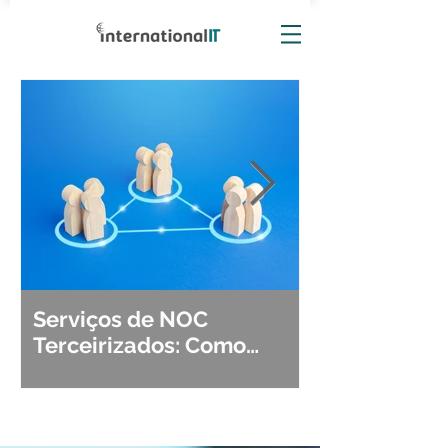
Serviços de NOC
Observabili
Terceirizados: Como
Detecção, Di
Escolher o Parceiro Ideal?
Segurança d