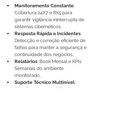
Monitoramento Constante
: 
Cobertura 24X7 e 8X5 para 
garantir vigilância ininterrupta de 
sistemas cibernéticos. 
Resposta Rápida a Incidentes
: 
Detecção e correção eficiente de 
falhas para manter a segurança e 
continuidade dos negócios. 
Relatórios
: Book Mensal e KPIs 
Semanais do ambiente 
monitorado. 
Suporte Técnico Multinível
: 
Atendimento especializado em 
diferentes níveis - N1, N2, e N3 - 
para resolver uma ampla gama 
de problemas. 
Maior Satisfação do Cliente: 
Nossa eficácia resulta em menos 