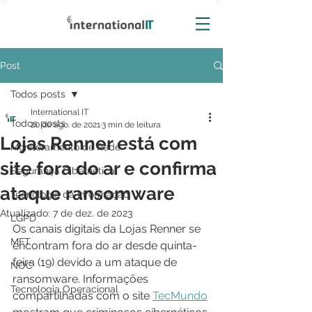
Post
Todos posts
International IT
Todos posts
20 de ago. de 2021
3 min de leitura
Lojas Renner está com
Monitoramento de Rede
site fora do ar e confirma
Segurança Cibernética
ataque ransomware
Tecnologia da Informação
Atualizado:
7 de dez. de 2023
LGPD
Os canais digitais da Lojas Renner se 
MFT
encontram fora do ar desde quinta-
feira (19) devido a um ataque de 
NOC
ransomware. Informações 
Tecnologia Operacional
compartilhadas com o site 
TecMundo