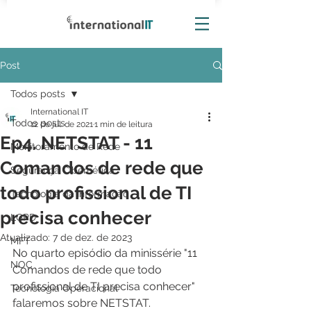
Post
Todos posts
International IT
Todos posts
12 de jul. de 2021
1 min de leitura
Ep4. NETSTAT - 11
Monitoramento de Rede
Comandos de rede que
Segurança Cibernética
todo profissional de TI
Tecnologia da Informação
precisa conhecer
LGPD
Atualizado:
7 de dez. de 2023
MFT
No quarto episódio da minissérie "11 
NOC
Comandos de rede que todo 
profissional de TI precisa conhecer" 
Tecnologia Operacional
falaremos sobre NETSTAT.