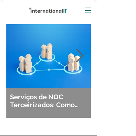
Serviços de NOC
Observabili
Terceirizados: Como
Detecção, Di
Escolher o Parceiro Ideal?
Segurança d