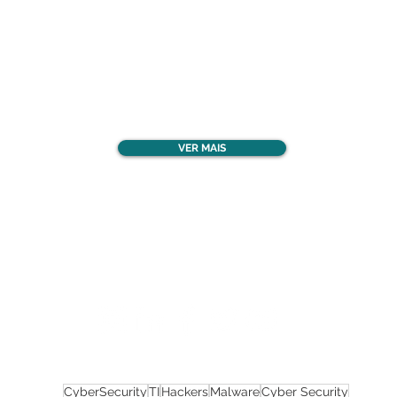
Confira todos os
materiais gratuitos
VER MAIS
Nos acompanhe nas
redes sociais!
CyberSecurity
TI
Hackers
Malware
Cyber Security