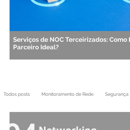
Serviços de NOC Terceirizados: Como 
Parceiro Ideal?
Todos posts
Monitoramento de Rede
Segurança 
MFT
NOC
Tecnologia Operacional