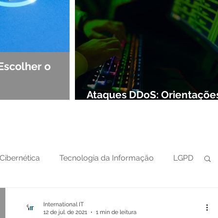
Escolher o
Observabilidade e NOC: Det
Segurança de Redes
Ataques DDoS: Orientaçõe
preparar sua defesa cibern
Cibernética
Tecnologia da Informação
LGPD
International IT
12 de jul. de 2021
1 min de leitura