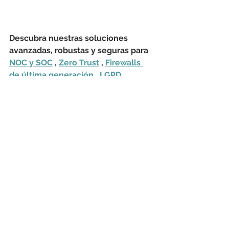
Descubra nuestras soluciones 
avanzadas, robustas y seguras para 
NOC y SOC
 , 
Zero Trust
 , 
Firewalls 
de última generación
 , 
LGPD
 , 
Hardware
 , 
Monitoreo de red
 , 
Transferencia de archivos 
administrados
 , 
Consultoría de TIC
 , 
Capacitación
 , 
Soporte de 
aplicaciones
 , 
Subcontratación
 , 
Licencias generales
 y 
Mesa de 
ayuda
 .
malware
Microsoft
RCE
Microsoft Azure
EmojiDeploy
CSRF
SCM
Kudu
Dropbox
OneDrive
SSRF
Seguridad Cibernética
Tecnología de información