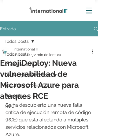
Entrada
Todos posts
International IT
Todos posts
26 ene 2023
2 min de lectura
EmojiDeploy: Nueva
Monitoreo de red
vulnerabilidad de
Tecnología de información
Microsoft Azure para
Seguridad Cibernética
ataques RCE
Firewall
Se ha descubierto una nueva falla 
NOC
crítica de ejecución remota de código 
(RCE) que está afectando a múltiples 
servicios relacionados con Microsoft 
Azure.