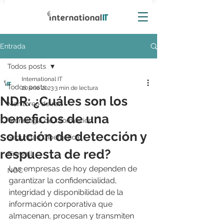
Entrada
Todos posts
International IT
Todos posts
20 ene 2023
3 min de lectura
NDR: ¿Cuáles son los
Monitoreo de red
beneficios de una
Tecnología de información
solución de detección y
Seguridad Cibernética
respuesta de red?
Firewall
Las empresas de hoy dependen de 
NOC
garantizar la confidencialidad, 
integridad y disponibilidad de la 
información corporativa que 
almacenan, procesan y transmiten 