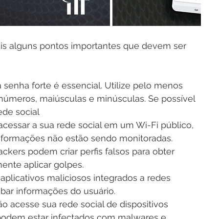
s alguns pontos importantes que devem ser 
 senha forte é essencial. Utilize pelo menos 
e números, maiúsculas e minúsculas. Se possível 
de social 
 acessar a sua rede social em um Wi-Fi público, 
informações não estão sendo monitoradas.
ackers podem criar perfis falsos para obter 
ente aplicar golpes. 
aplicativos maliciosos integrados a redes 
bar informações do usuário.
o acesse sua rede social de dispositivos 
podem estar infectados com malwares e 