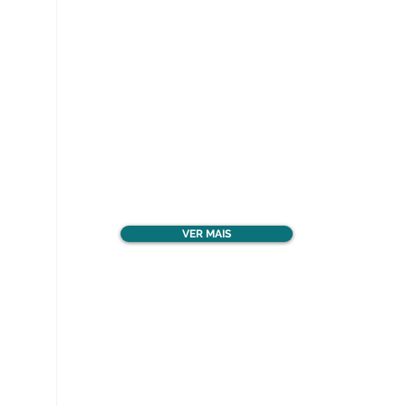
Ver todos os materiais
gratuitos
VER MAIS
Nos acompanhe nas
redes sociais!