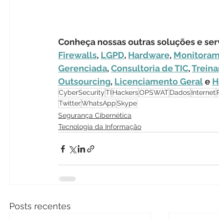
Conheça nossas outras soluções e serv
Firewalls
, 
LGPD
, 
Hardware
, 
Monitoram
Gerenciada
, 
Consultoria de TIC
, 
Trein
Outsourcing
, 
Licenciamento Geral
 e 
H
CyberSecurity
TI
Hackers
OPSWAT
Dados
Internet
Twitter
WhatsApp
Skype
Segurança Cibernética
Tecnologia da Informação
Posts recentes