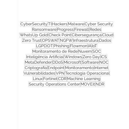
CyberSecurity
TI
Hackers
Malware
Cyber Security
Ransomware
Progress
Firewall
Redes
WhatsUp Gold
Check Point
Cibersegurança
Cloud
Zero Trust
OPSWAT
NGFW
Infraestrutura
Dados
LGPD
OT
Phishing
Flowmon
IA
IoT
Monitoramento de Rede
Nuvem
SOC
Inteligência Artificial
Windows
Zero Day
ICS
MetaDefender
DDoS
Microsoft
Software
NOC
Criptografia
Endpoint
Monitoramento
Internet
Vulnerabilidades
VPN
Tecnologia Operacional
Linux
Fortinet
CDR
Machine Learning
Security Operations Center
MOVEit
NDR