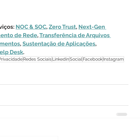
iços: 
NOC & SOC
, 
Zero Trust
, 
Next-Gen 
ento de Rede
, 
Transferência de Arquivos 
amentos
, 
Sustentação de Aplicações
, 
elp Desk
.
Privacidade
Redes Sociais
Linkedin
Social
Facebook
Instagram