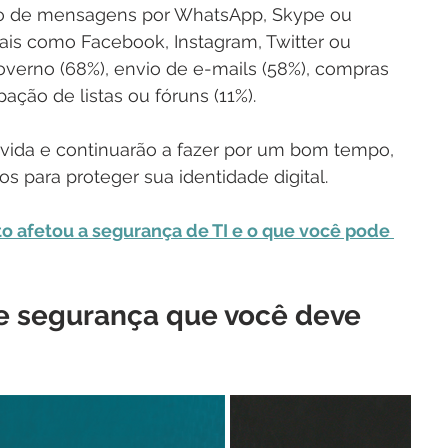
vio de mensagens por WhatsApp, Skype ou 
ais como Facebook, Instagram, Twitter ou 
overno (68%), envio de e-mails (58%), compras 
pação de listas ou fóruns (11%).
 vida e continuarão a fazer por um bom tempo, 
s para proteger sua identidade digital. 
 afetou a segurança de TI e o que você pode 
e segurança que você deve 