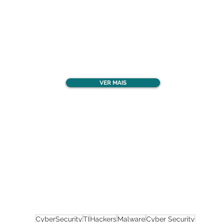
Confira todos os
materiais gratuitos
VER MAIS
Nos acompanhe nas
redes sociais!
CyberSecurity
TI
Hackers
Malware
Cyber Security