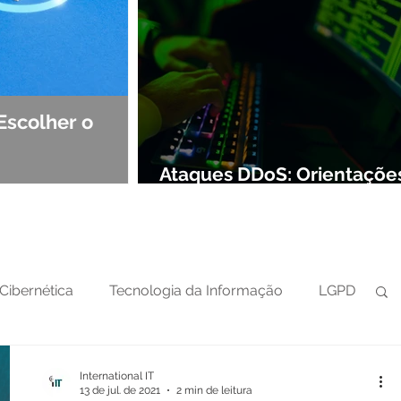
Escolher o
Observabilidade e NOC: Det
Segurança de Redes
Ataques DDoS: Orientaçõe
preparar sua defesa cibern
Cibernética
Tecnologia da Informação
LGPD
International IT
13 de jul. de 2021
2 min de leitura