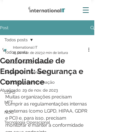
Post
Todos posts
International IT
Todos posts
15 de mar. de 2023
2 min de leitura
Conformidade de
Monitoramento de Rede
Endpoint: Segurança e
Segurança Cibernética
Compliance
Tecnologia da Informação
Atualizado:
29 de nov. de 2023
LGPD
Muitas organizações precisam 
MFT
cumprir as regulamentações internas 
e externas (como LGPD, HIPAA, GDPR 
NOC
e PCI) e, para isso, precisam 
Tecnologia Operacional
monitorar e manter a conformidade 