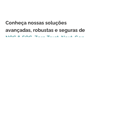
Conheça nossas soluções 
avançadas, robustas e seguras de 
NOC & SOC
, 
Zero Trust
, 
Next-Gen 
Firewalls
, 
LGPD
, 
Hardware
, 
Monitoramento de Rede
, 
Transferência de Arquivos 
Gerenciada
, 
Consultoria de TIC
, 
Treinamentos
, 
Sustentação de 
Aplicações
, 
Outsourcing
, 
Licenciamento Geral
 e 
Help Desk
.
OPSWAT
LGPD
Criptografia
Endpoint
malware
Compliance
MetaAccess
anti-phishing
Conformidade de Endpoint
Conformidade
Deep Endpoint Complianc
PUAs
Segurança Cibernética
Tecnologia da Informação