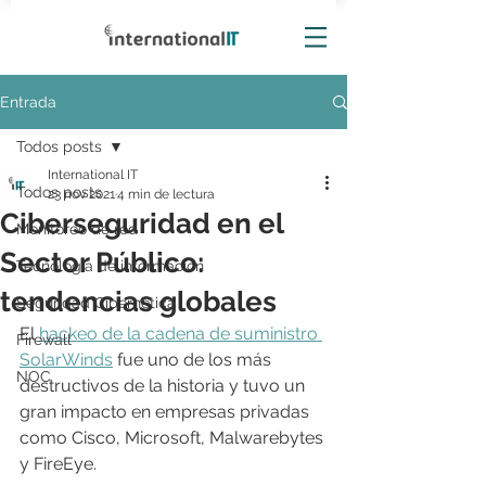
Entrada
Todos posts
International IT
Todos posts
23 nov 2021
4 min de lectura
Ciberseguridad en el
Monitoreo de red
Sector Público:
Tecnología de información
tendencias globales
Seguridad Cibernética
El 
hackeo de la cadena de suministro 
Firewall
SolarWinds
 fue uno de los más 
NOC
destructivos de la historia y tuvo un 
gran impacto en empresas privadas 
como Cisco, Microsoft, Malwarebytes 
y FireEye.