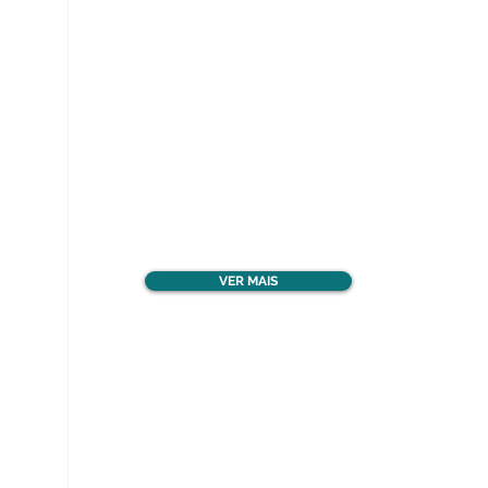
Ver todos os materiais
gratuitos
VER MAIS
Nos acompanhe nas
redes sociais!