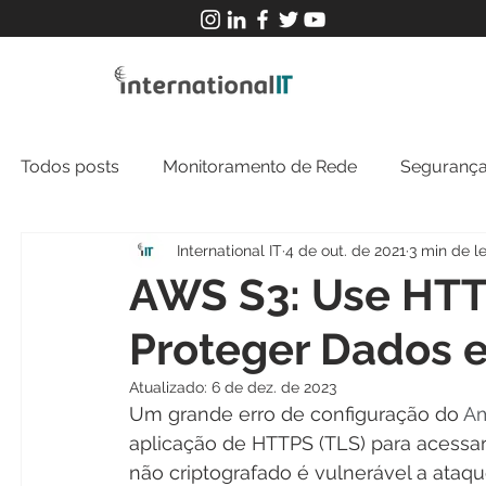
Todos posts
Monitoramento de Rede
Segurança
International IT
4 de out. de 2021
3 min de le
MFT
NOC
Tecnologia Operacional
AWS S3: Use HTT
Proteger Dados e
Atualizado:
6 de dez. de 2023
Um grande erro de configuração do 
Am
aplicação de HTTPS (TLS) para acessar
não criptografado é vulnerável a ata