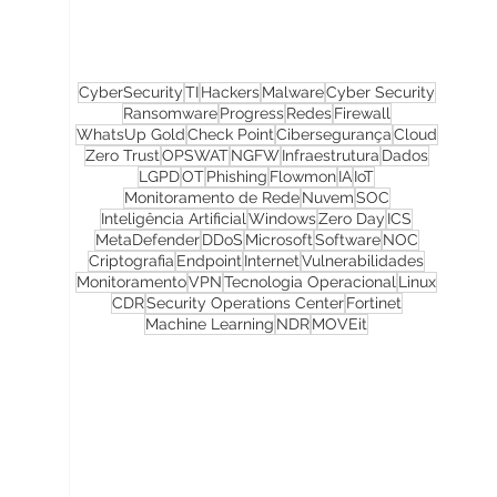
CyberSecurity
TI
Hackers
Malware
Cyber Security
Ransomware
Progress
Redes
Firewall
WhatsUp Gold
Check Point
Cibersegurança
Cloud
Zero Trust
OPSWAT
NGFW
Infraestrutura
Dados
LGPD
OT
Phishing
Flowmon
IA
IoT
Monitoramento de Rede
Nuvem
SOC
Inteligência Artificial
Windows
Zero Day
ICS
MetaDefender
DDoS
Microsoft
Software
NOC
Criptografia
Endpoint
Internet
Vulnerabilidades
Monitoramento
VPN
Tecnologia Operacional
Linux
CDR
Security Operations Center
Fortinet
Machine Learning
NDR
MOVEit