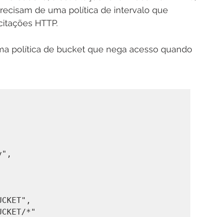
recisam de uma política de intervalo que 
citações HTTP.
a política de bucket que nega acesso quando 
y",
UCKET",
UCKET/*"