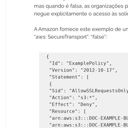
mas quando é falsa, as organizações p
negue explicitamente o acesso às soli
A Amazon fornece este exemplo de um
“aws: SecureTransport”: “false”:
{
 "Id": "ExamplePolicy",
 "Version": "2012-10-17",
 "Statement": [
 {
 "Sid": "AllowSSLRequestsOnl
 "Action": "s3:*",
 "Effect": "Deny",
 "Resource": [
 "arn:aws:s3:::DOC-EXAMPLE-B
 "arn:aws:s3:::DOC-EXAMPLE-B