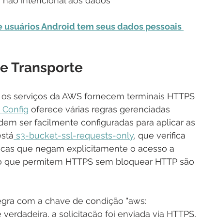
 não intencional aos dados
e usuários Android tem seus dados pessoais 
e Transporte
to, os serviços da AWS fornecem terminais HTTPS 
Config
 oferece várias regras gerenciadas 
dem ser facilmente configuradas para aplicar as 
está
 s3-bucket-ssl-requests-only
, que verifica 
icas que negam explicitamente o acesso a 
valo que permitem HTTPS sem bloquear HTTP são 
egra com a chave de condição "aws: 
verdadeira, a solicitação foi enviada via HTTPS, 