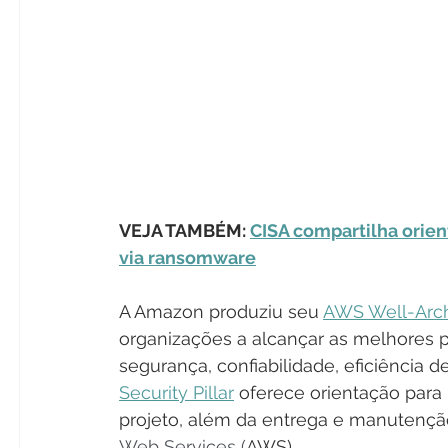
VEJA TAMBÉM: 
CISA compartilha orie
via ransomware
A Amazon produziu seu 
AWS Well-Arc
organizações a alcançar as melhores pr
segurança, confiabilidade, eficiência
Security Pillar
 oferece orientação par
projeto, além da entrega e manutenção
Web Services (
AWS).