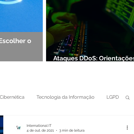
Escolher o
Observabilidade e NOC: Det
Segurança de Redes
Ataques DDoS: Orientaçõe
preparar sua defesa cibern
Cibernética
Tecnologia da Informação
LGPD
International IT
4 de out. de 2021
3 min de leitura