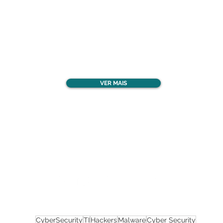
Confira todos os
materiais gratuitos
VER MAIS
Nos acompanhe nas
redes sociais!
CyberSecurity
TI
Hackers
Malware
Cyber Security