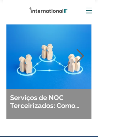
Serviços de NOC
Observabili
Terceirizados: Como
Detecção, Di
Escolher o Parceiro Ideal?
Segurança d