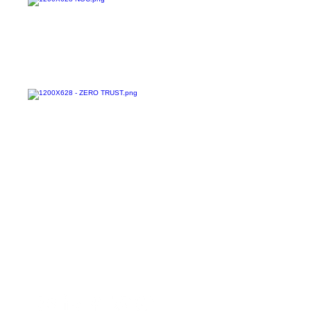
Confira todos os
materiais gratuitos
Nos acompanhe nas
redes sociais!