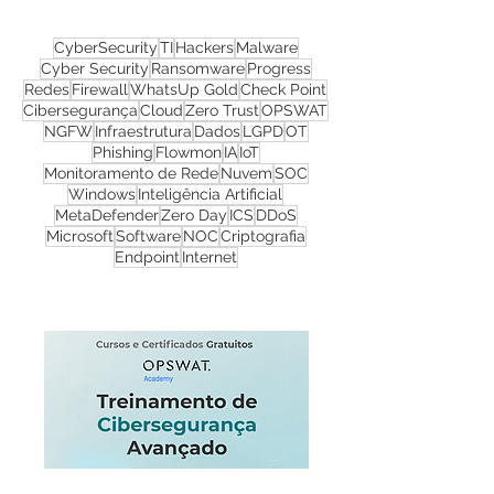
CyberSecurity
TI
Hackers
Malware
Cyber Security
Ransomware
Progress
Redes
Firewall
WhatsUp Gold
Check Point
Cibersegurança
Cloud
Zero Trust
OPSWAT
NGFW
Infraestrutura
Dados
LGPD
OT
Phishing
Flowmon
IA
IoT
Monitoramento de Rede
Nuvem
SOC
Windows
Inteligência Artificial
MetaDefender
Zero Day
ICS
DDoS
Microsoft
Software
NOC
Criptografia
Endpoint
Internet