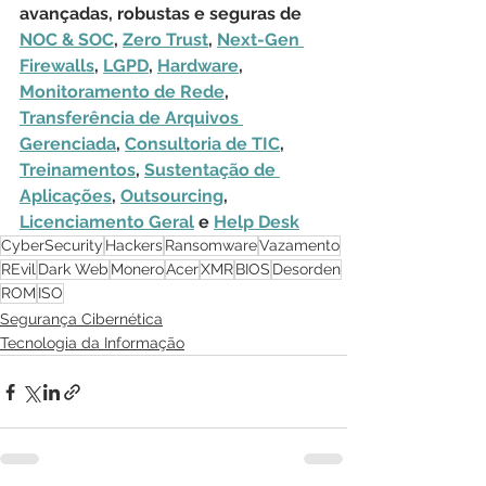
avançadas, robustas e seguras de 
NOC & SOC
, 
Zero Trust
, 
Next-Gen 
Firewalls
, 
LGPD
, 
Hardware
, 
Monitoramento de Rede
, 
Transferência de Arquivos 
Gerenciada
, 
Consultoria de TIC
, 
Treinamentos
, 
Sustentação de 
Aplicações
, 
Outsourcing
, 
Licenciamento Geral
 e 
Help Desk
CyberSecurity
Hackers
Ransomware
Vazamento
REvil
Dark Web
Monero
Acer
XMR
BIOS
Desorden
ROM
ISO
Segurança Cibernética
Tecnologia da Informação