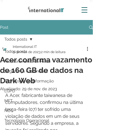
Post
Todos posts
International IT
Todos posts
9 de mar. de 2023
2 min de leitura
Acer confirma vazamento
Monitoramento de Rede
de 160 GB de dados na
Segurança Cibernética
Dark Web
Tecnologia da Informação
Atualizado:
29 de nov. de 2023
LGPD
A Acer, fabricante taiwanesa de 
MFT
computadores, confirmou na última 
terça-feira (07) ter sofrido uma 
NOC
violação de dados em um de seus 
Tecnologia Operacional
servidores. Segundo a empresa, a 