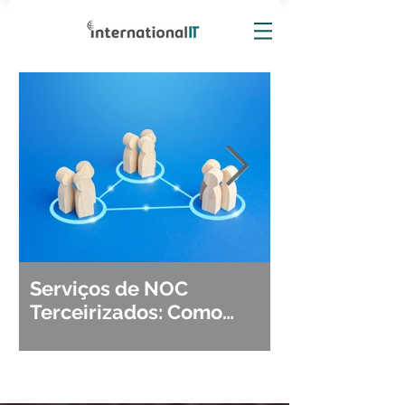
Serviços de NOC
Observabili
Terceirizados: Como
Detecção, Di
Escolher o Parceiro Ideal?
Segurança d