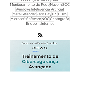
Cibersegurança
Cloud
Zero Trust
OPSWAT
NGFW
Infraestrutura
Dados
LGPD
OT
Phishing
Flowmon
IA
IoT
Monitoramento de Rede
Nuvem
SOC
Windows
Inteligência Artificial
MetaDefender
Zero Day
ICS
DDoS
Microsoft
Software
NOC
Criptografia
Endpoint
Internet