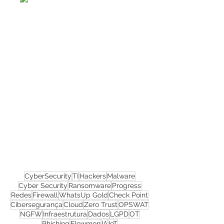
Confira todos os
materiais gratuitos
Nos acompanhe nas
redes sociais!
CyberSecurity
TI
Hackers
Malware
Cyber Security
Ransomware
Progress
Redes
Firewall
WhatsUp Gold
Check Point