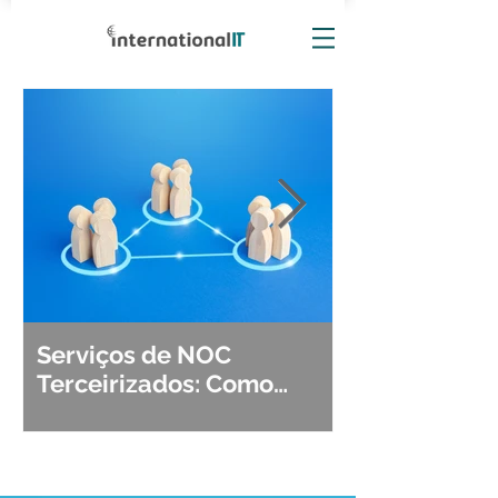
Serviços de NOC
Observabili
Terceirizados: Como
Detecção, Di
Escolher o Parceiro Ideal?
Segurança d