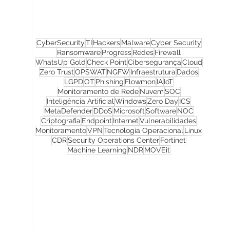
CyberSecurity
TI
Hackers
Malware
Cyber Security
Ransomware
Progress
Redes
Firewall
WhatsUp Gold
Check Point
Cibersegurança
Cloud
Zero Trust
OPSWAT
NGFW
Infraestrutura
Dados
LGPD
OT
Phishing
Flowmon
IA
IoT
Monitoramento de Rede
Nuvem
SOC
Inteligência Artificial
Windows
Zero Day
ICS
MetaDefender
DDoS
Microsoft
Software
NOC
Criptografia
Endpoint
Internet
Vulnerabilidades
Monitoramento
VPN
Tecnologia Operacional
Linux
CDR
Security Operations Center
Fortinet
Machine Learning
NDR
MOVEit