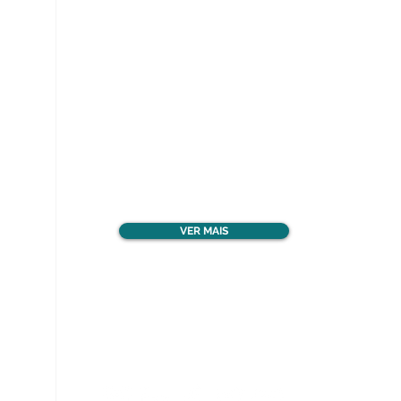
Ver todos os materiais
gratuitos
VER MAIS
Nos acompanhe nas
redes sociais!