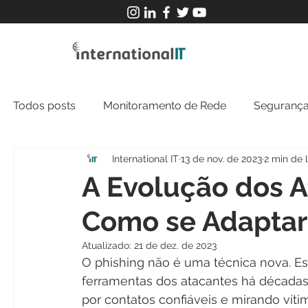
Todos posts
Monitoramento de Rede
Segurança
International IT
13 de nov. de 2023
2 min de l
MFT
NOC
Tecnologia Operacional
A Evolução dos A
Como se Adaptar
Atualizado:
21 de dez. de 2023
O phishing não é uma técnica nova. Ess
ferramentas dos atacantes há década
por contatos confiáveis e mirando vít