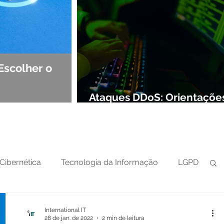
Escolher o
Observabilidade e NOC: Det
Segurança de Redes
Ataques DDoS: Orientaçõe
preparar sua defesa cibern
Cibernética
Tecnologia da Informação
LGPD
International IT
28 de jan. de 2022
2 min de leitura