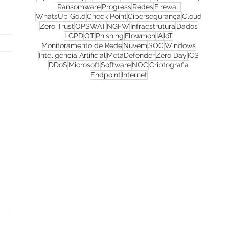
Ransomware
Progress
Redes
Firewall
WhatsUp Gold
Check Point
Cibersegurança
Cloud
Zero Trust
OPSWAT
NGFW
Infraestrutura
Dados
LGPD
OT
Phishing
Flowmon
IA
IoT
Monitoramento de Rede
Nuvem
SOC
Windows
Inteligência Artificial
MetaDefender
Zero Day
ICS
DDoS
Microsoft
Software
NOC
Criptografia
Endpoint
Internet