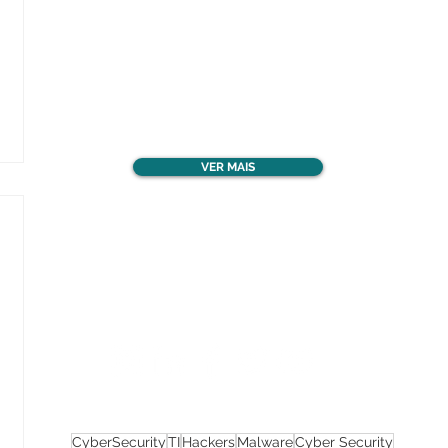
Confira todos os
materiais gratuitos
VER MAIS
Nos acompanhe nas
redes sociais!
CyberSecurity
TI
Hackers
Malware
Cyber Security