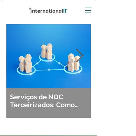
Serviços de NOC
Observabili
Terceirizados: Como
Detecção, Di
Escolher o Parceiro Ideal?
Segurança d