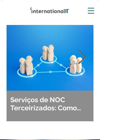
Serviços de NOC
Observabili
Terceirizados: Como
Detecção, Di
Escolher o Parceiro Ideal?
Segurança d