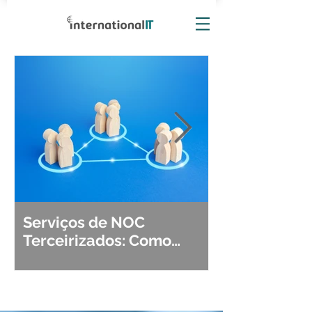
Serviços de NOC
Observabili
Terceirizados: Como
Detecção, Di
Escolher o Parceiro Ideal?
Segurança d