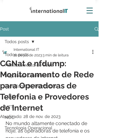
Post
Todos posts
International IT
Todos posts
10 de jul. de 2023
3 min de leitura
CGNat e nfdump:
Monitoramento de Rede
Monitoramento de Rede
Segurança Cibernética
para Operadoras de
Tecnologia da Informação
Telefonia e Provedores
LGPD
de Internet
MFT
Atualizado:
28 de nov. de 2023
NOC
No mundo altamente conectado de 
Tecnologia Operacional
hoje, as operadoras de telefonia e os 