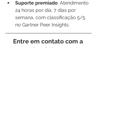
Suporte premiado
: Atendimento 
24 horas por dia, 7 dias por 
semana, com classificação 5/5 
no Gartner Peer Insights.
Entre em contato com a 
International IT para saber 
mais detalhes ou realizar um 
trial da solução 
Flowmon
 em 
seu ambiente.