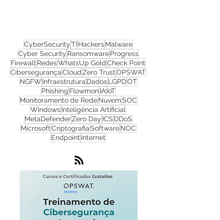
Nos acompanhe nas
redes sociais!
CyberSecurity
TI
Hackers
Malware
Cyber Security
Ransomware
Progress
Firewall
Redes
WhatsUp Gold
Check Point
Cibersegurança
Cloud
Zero Trust
OPSWAT
NGFW
Infraestrutura
Dados
LGPD
OT
Phishing
Flowmon
IA
IoT
Monitoramento de Rede
Nuvem
SOC
Windows
Inteligência Artificial
MetaDefender
Zero Day
ICS
DDoS
Microsoft
Criptografia
Software
NOC
Endpoint
Internet