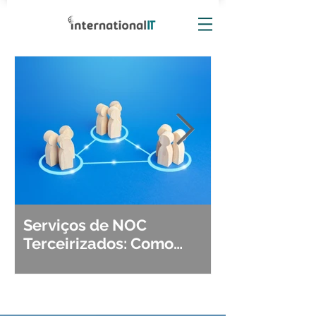
Serviços de NOC
Observabili
Terceirizados: Como
Detecção, Di
Escolher o Parceiro Ideal?
Segurança d